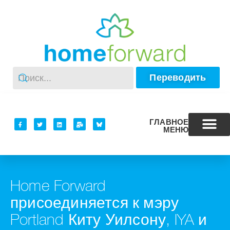
Переводить
ГЛАВНОЕ
МЕНЮ
Home Forward
присоединяется к мэру
Portland Киту Уилсону, IYA и