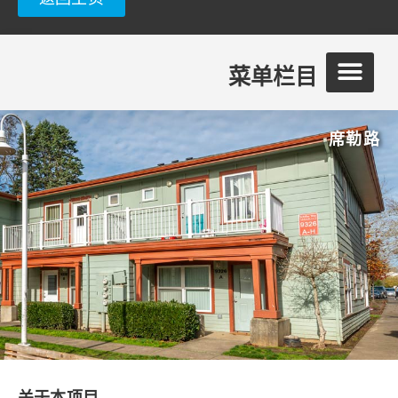
菜单栏目
席勒路