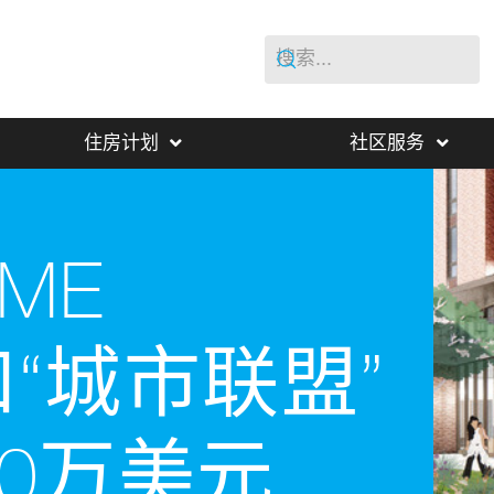
住房计划
社区服务
ME
和“城市联盟”
00万美元