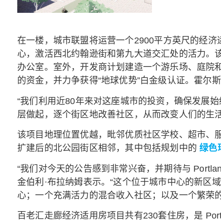
在一楼，城市联盟将运营一个2900平方英尺的经
心，激活西北约翰逊街和第九大道交汇处的活力。该
办公室。室外，开发商计划建造一个游乐场、庭院和社
的资金，并力争获得“地球优势”白金级认证。霍尔
“我们利用近80年来对这座城市的投资，确保发展
层做起，逐个街区地改善社区，从而改变人们的生活
该项目地理位置优越，毗邻优质社区学校、超市、
扩建后的北公园街区相邻，其中包括规划中的
绿色
“我们对今天的公告感到非常兴奋，并期待与 Portlan
金伯利·布拉纳姆表示。“这个位于城市中心的新区
心；一个充满活力的混合收入社区；以及一个繁荣的
百老汇走廊经济适用房项目共有230套住房，是 Port