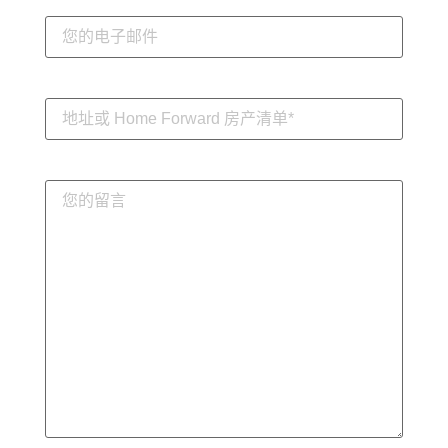
号
电
码
子
（必
邮
填）
件
地
址
或
Home
Forward
您
房
的
产
留
清
言
单
*
（必
填）